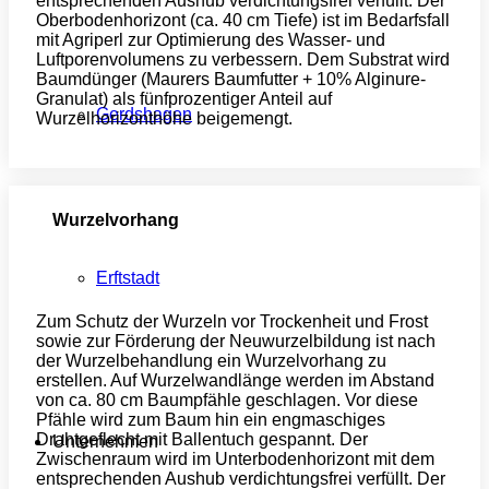
entsprechenden Aushub verdichtungsfrei verfüllt. Der
Oberbodenhorizont (ca. 40 cm Tiefe) ist im Bedarfsfall
mit Agriperl zur Optimierung des Wasser- und
Luftporenvolumens zu verbessern. Dem Substrat wird
Baumdünger (Maurers Baumfutter + 10% Alginure-
Granulat) als fünfprozentiger Anteil auf
Gerdshagen
Wurzelhorizonthöhe beigemengt.
Wurzelvorhang
Erftstadt
Zum Schutz der Wurzeln vor Trockenheit und Frost
sowie zur Förderung der Neuwurzelbildung ist nach
der Wurzelbehandlung ein Wurzelvorhang zu
erstellen. Auf Wurzelwandlänge werden im Abstand
von ca. 80 cm Baumpfähle geschlagen. Vor diese
Pfähle wird zum Baum hin ein engmaschiges
Drahtgeflecht mit Ballentuch gespannt. Der
Unternehmen
Zwischenraum wird im Unterbodenhorizont mit dem
entsprechenden Aushub verdichtungsfrei verfüllt. Der