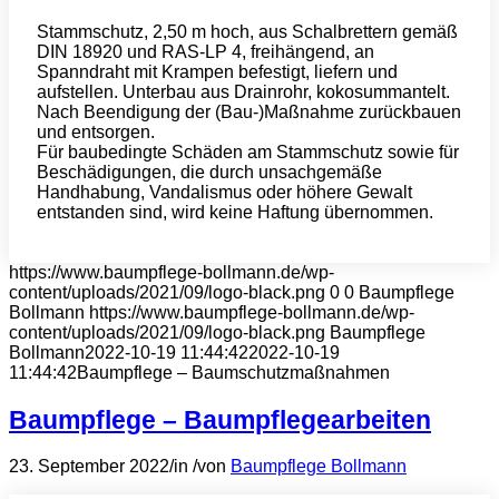
Stammschutz, 2,50 m hoch, aus Schalbrettern gemäß
DIN 18920 und RAS-LP 4, freihängend, an
Spanndraht mit Krampen befestigt, liefern und
aufstellen. Unterbau aus Drainrohr, kokosummantelt.
Nach Beendigung der (Bau-)Maßnahme zurückbauen
und entsorgen.
Für baubedingte Schäden am Stammschutz sowie für
Beschädigungen, die durch unsachgemäße
Handhabung, Vandalismus oder höhere Gewalt
entstanden sind, wird keine Haftung übernommen.
https://www.baumpflege-bollmann.de/wp-
content/uploads/2021/09/logo-black.png
0
0
Baumpflege
Bollmann
https://www.baumpflege-bollmann.de/wp-
content/uploads/2021/09/logo-black.png
Baumpflege
Bollmann
2022-10-19 11:44:42
2022-10-19
11:44:42
Baumpflege – Baumschutzmaßnahmen
Baumpflege – Baumpflegearbeiten
23. September 2022
/
in
/
von
Baumpflege Bollmann