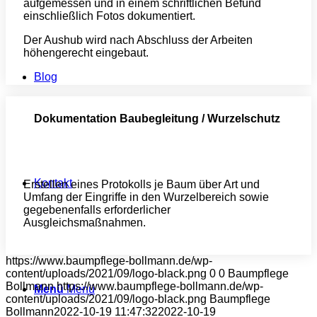
aufgemessen und in einem schriftlichen Befund
einschließlich Fotos dokumentiert.
Der Aushub wird nach Abschluss der Arbeiten
höhengerecht eingebaut.
Blog
Dokumentation Baubegleitung / Wurzelschutz
Kontakt
Erstellen eines Protokolls je Baum über Art und
Umfang der Eingriffe in den Wurzelbereich sowie
gegebenenfalls erforderlicher
Ausgleichsmaßnahmen.
https://www.baumpflege-bollmann.de/wp-
content/uploads/2021/09/logo-black.png
0
0
Baumpflege
Bollmann
https://www.baumpflege-bollmann.de/wp-
Menü
Menü
content/uploads/2021/09/logo-black.png
Baumpflege
Bollmann
2022-10-19 11:47:32
2022-10-19