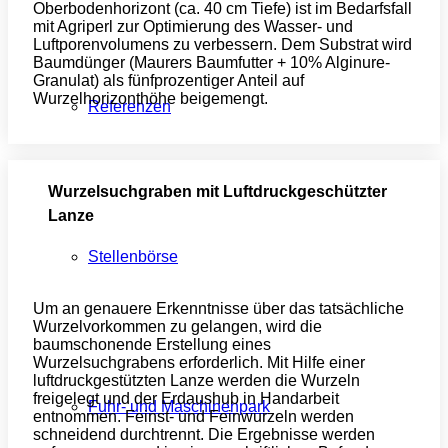
Oberbodenhorizont (ca. 40 cm Tiefe) ist im Bedarfsfall
mit Agriperl zur Optimierung des Wasser- und
Luftporenvolumens zu verbessern. Dem Substrat wird
Baumdünger (Maurers Baumfutter + 10% Alginure-
Granulat) als fünfprozentiger Anteil auf
Wurzelhorizonthöhe beigemengt.
Referenzen
Wurzelsuchgraben mit Luftdruckgeschützter
Lanze
Stellenbörse
Um an genauere Erkenntnisse über das tatsächliche
Wurzelvorkommen zu gelangen, wird die
baumschonende Erstellung eines
Wurzelsuchgrabens erforderlich. Mit Hilfe einer
luftdruckgestützten Lanze werden die Wurzeln
freigelegt und der Erdaushub in Handarbeit
Fuhr- und Maschinenpark
entnommen. Feinst- und Feinwurzeln werden
schneidend durchtrennt. Die Ergebnisse werden