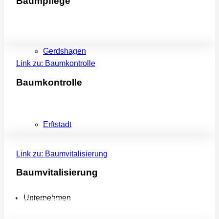
Baumpflege
Wir betreuen Ihren Baum- und Gehölzbestand
Gerdshagen
Link zu: Baumkontrolle
Baumkontrolle
Qualifizierte Baumkontrolle, z. B. im Rahmen der
Verkehrssicherungspflicht.
Erftstadt
Link zu: Baumvitalisierung
Baumvitalisierung
Baumvitalisierung durch Tiefenvorratsdüngung und
Unternehmen
Bodenstrukturverbesserung mit TREE LIFE